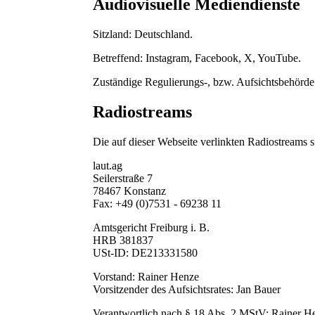
Audiovisuelle Mediendienste
Sitzland: Deutschland.
Betreffend: Instagram, Facebook, X, YouTube.
Zuständige Regulierungs-, bzw. Aufsichtsbehör
Radiostreams
Die auf dieser Webseite verlinkten Radiostreams s
laut.ag
Seilerstraße 7
78467 Konstanz
Fax: +49 (0)7531 - 69238 11
Amtsgericht Freiburg i. B.
HRB 381837
USt-ID: DE213331580
Vorstand: Rainer Henze
Vorsitzender des Aufsichtsrates: Jan Bauer
Verantwortlich nach § 18 Abs. 2 MStV: Rainer He