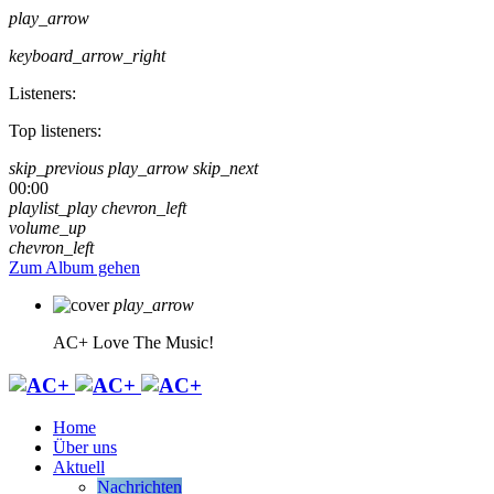
play_arrow
keyboard_arrow_right
Listeners:
Top listeners:
skip_previous
play_arrow
skip_next
00:00
playlist_play
chevron_left
volume_up
chevron_left
Zum Album gehen
play_arrow
AC+
Love The Music!
Home
Über uns
Aktuell
Nachrichten