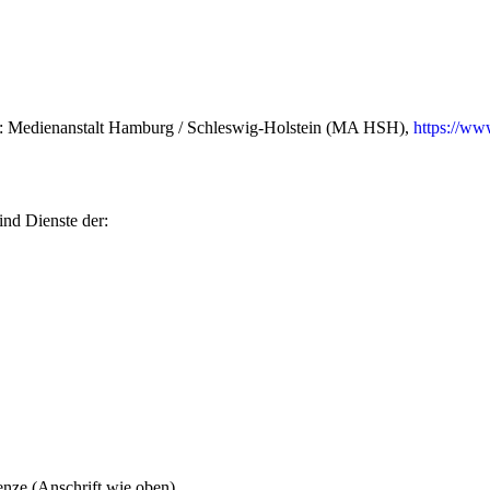
de: Medienanstalt Hamburg / Schleswig-Holstein (MA HSH),
https://ww
ind Dienste der:
nze (Anschrift wie oben)