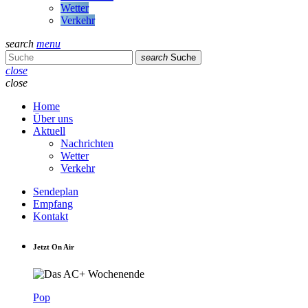
Wetter
Verkehr
search
menu
search
Suche
close
close
Home
Über uns
Aktuell
Nachrichten
Wetter
Verkehr
Sendeplan
Empfang
Kontakt
Jetzt On Air
Pop