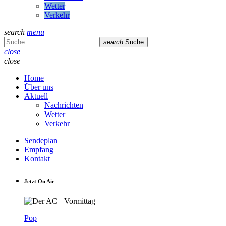
Wetter
Verkehr
search
menu
search
Suche
close
close
Home
Über uns
Aktuell
Nachrichten
Wetter
Verkehr
Sendeplan
Empfang
Kontakt
Jetzt On Air
Pop