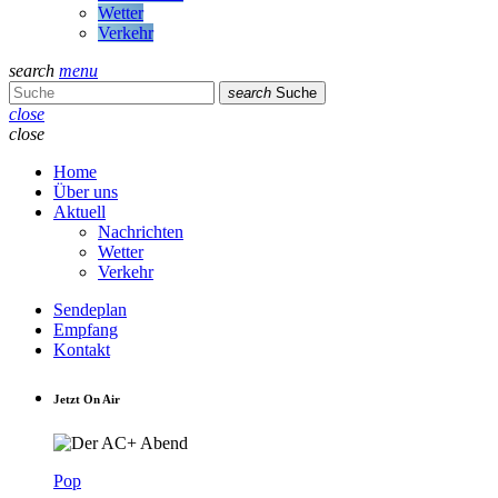
Wetter
Verkehr
search
menu
search
Suche
close
close
Home
Über uns
Aktuell
Nachrichten
Wetter
Verkehr
Sendeplan
Empfang
Kontakt
Jetzt On Air
Pop