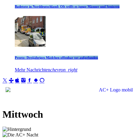
Badetote in Norddeutschland: Oft trifft es junge Männer und Senioren
Preetz: Dreijähriges Mädchen offenbar tot aufgefunden
Mehr Nachrichten
chevron_right
Mittwoch