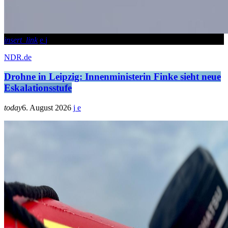
insert_link
NDR.de
Drohne in Leipzig: Innenministerin Finke sieht neue
Eskalationsstufe
today
6. August 2026