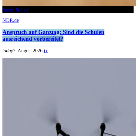
insert_link
NDR.de
Anspruch auf Ganztag: Sind die Schulen
ausreichend vorbereitet?
today
7. August 2026