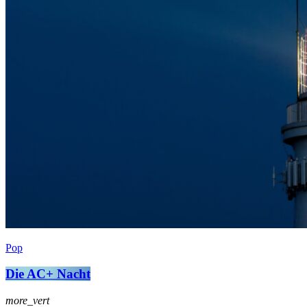
Pop
Die AC+ Nacht
more_vert