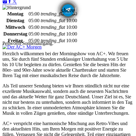
email
share
Montag
05:00
trending_flat
10:00
Dienstag
05:00
trending_flat
10:00
Mittwoch
05:00
trending_flat
10:00
Donnerstag
05:00
trending_flat
10:00
Freitag
05:00
trending_flat
10:00
Pellworm Sonnenaufgang.
Herzlich willkommen bei der Morningshow von AC+. Wir freuen
uns, Sie durch fünf Stunden erstklassiger Unterhaltung von 5 Uhr
bis 10 Uhr begleiten zu dürfen. Genießen Sie die besten Hits der
80er- und 90er-Jahre sowie aktuelle Chartbreaker und starten Sie
Ihren Tag mit einer musikalischen Reise durch die Jahrzehnte.
Als Teil unserer Sendung bieten wir Ihnen stündlich nicht nur eine
exzellente Musikauswahl, sondern auch die neuesten Nachrichten
und das aktuelle Wetter für ganz Deutschland. Unser Ziel ist es, Sie
nicht nur bestens zu unterhalten, sondern auch informiert in den Tag
zu schicken. In einer unmoderierten Atmosphäre können Sie die
Musik in vollen Zügen genießen, ohne ständige Unterbrechungen.
AC+ verspricht eine harmonische Mischung aus Retro-Vibes und
den aktuellsten Hits, um Ihren Morgen mit positiver Energie zu
füllen. Verpassen Sie nicht die Gelegenheit, Teil einer einzigartigen