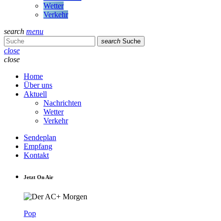
Wetter
Verkehr
search
menu
search
Suche
close
close
Home
Über uns
Aktuell
Nachrichten
Wetter
Verkehr
Sendeplan
Empfang
Kontakt
Jetzt On Air
Pop