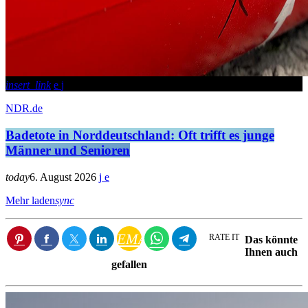
insert_link
NDR.de
Badetote in Norddeutschland: Oft trifft es junge
Männer und Senioren
today
6. August 2026
Mehr laden
sync
EMAIL
RATE IT
Das könnte
Ihnen auch
gefallen